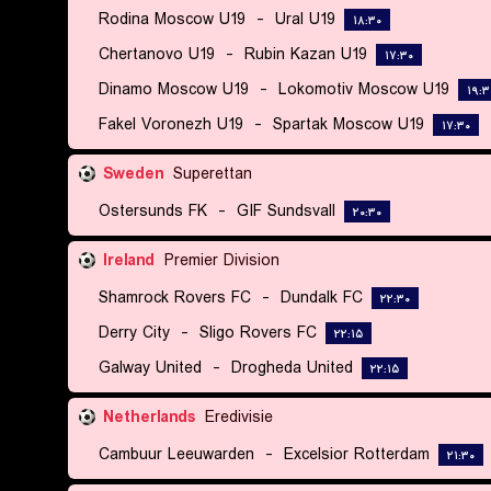
Rodina Moscow U19
-
Ural U19
۱۸:۳۰
Chertanovo U19
-
Rubin Kazan U19
۱۷:۳۰
Dinamo Moscow U19
-
Lokomotiv Moscow U19
۱۹:۳
Fakel Voronezh U19
-
Spartak Moscow U19
۱۷:۳۰
Sweden
Superettan
Ostersunds FK
-
GIF Sundsvall
۲۰:۳۰
Ireland
Premier Division
Shamrock Rovers FC
-
Dundalk FC
۲۲:۳۰
Derry City
-
Sligo Rovers FC
۲۲:۱۵
Galway United
-
Drogheda United
۲۲:۱۵
Netherlands
Eredivisie
Cambuur Leeuwarden
-
Excelsior Rotterdam
۲۱:۳۰