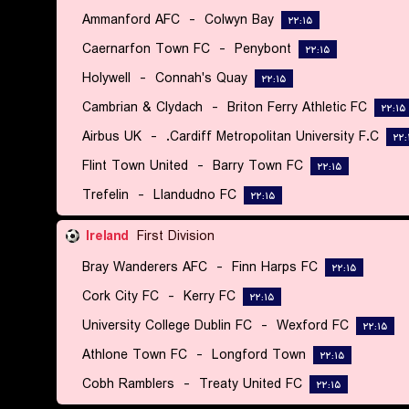
Ammanford AFC
-
Colwyn Bay
۲۲:۱۵
Caernarfon Town FC
-
Penybont
۲۲:۱۵
Holywell
-
Connah's Quay
۲۲:۱۵
Cambrian & Clydach
-
Briton Ferry Athletic FC
۲۲:۱۵
Airbus UK
-
Cardiff Metropolitan University F.C.
۲۲:
Flint Town United
-
Barry Town FC
۲۲:۱۵
Trefelin
-
Llandudno FC
۲۲:۱۵
Ireland
First Division
Bray Wanderers AFC
-
Finn Harps FC
۲۲:۱۵
Cork City FC
-
Kerry FC
۲۲:۱۵
University College Dublin FC
-
Wexford FC
۲۲:۱۵
Athlone Town FC
-
Longford Town
۲۲:۱۵
Cobh Ramblers
-
Treaty United FC
۲۲:۱۵