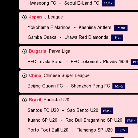
Hwaseong FC
-
Seoul E-Land FC
۱۴:۳۰
Japan
J League
Yokohama F Marinos
-
Kashima Antlers
۱۳:۵۵
Gamba Osaka
-
Urawa Red Diamonds
۱۴:۰۰
Bulgaria
Parva Liga
PFC Levski Sofia
-
PFC Lokomotiv Plovdiv 1936
۲۱
China
Chinese Super League
Beijing Guoan FC
-
Shenzhen Peng FC
۱۵:۰۵
Brazil
Paulista U20
Santos FC U20
-
Sao Bento U20
۲۱:۳۰
Ituano SP U20
-
Red Bull Bragantino SP U20
۲۱:۳۰
Porto Foot Ball U20
-
Flamengo SP U20
۲۱:۳۰