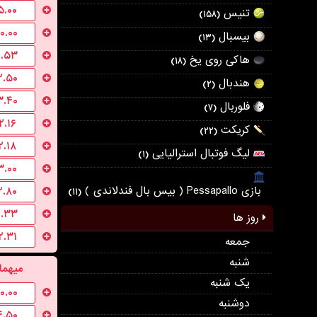
۵.۰۰
تنیس
(۱۵۸)
۱۰.۰۰
بیسبال
(۱۳)
۱.۵۳
هاکی روی یخ
(۱۸)
۲.۵۰
هندبال
(۲)
۳.۴۰
فلوربال
(۷)
۲.۱۶
کریکت
(۲۲)
۲.۱۸
لیگ فوتبال استرالیایی
(۱)
۳.۰۰
بازی Pessapallo ( بیس بال فندلاندی )
۲.۸۰
(۱۱)
۱.۳۳
روز ها
۲.۳۱
جمعه
شنبه
میهما
یک شنبه
۱۰.۰۰
دوشنبه
۴.۵۰