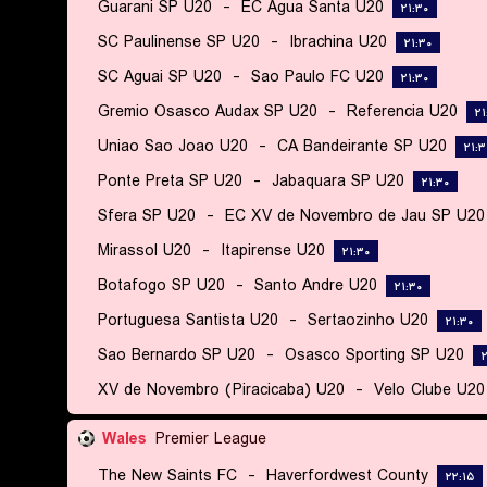
Guarani SP U20
-
EC Agua Santa U20
۲۱:۳۰
SC Paulinense SP U20
-
Ibrachina U20
۲۱:۳۰
SC Aguai SP U20
-
Sao Paulo FC U20
۲۱:۳۰
Gremio Osasco Audax SP U20
-
Referencia U20
۲۱
Uniao Sao Joao U20
-
CA Bandeirante SP U20
۲۱:۳
Ponte Preta SP U20
-
Jabaquara SP U20
۲۱:۳۰
Sfera SP U20
-
EC XV de Novembro de Jau SP U20
Mirassol U20
-
Itapirense U20
۲۱:۳۰
Botafogo SP U20
-
Santo Andre U20
۲۱:۳۰
Portuguesa Santista U20
-
Sertaozinho U20
۲۱:۳۰
Sao Bernardo SP U20
-
Osasco Sporting SP U20
۲
XV de Novembro (Piracicaba) U20
-
Velo Clube U20
Wales
Premier League
The New Saints FC
-
Haverfordwest County
۲۲:۱۵