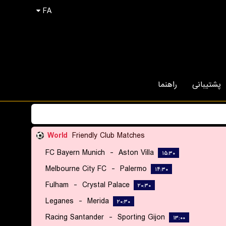
FA
پشتیبانی
راهنما
World
Friendly Club Matches
FC Bayern Munich
-
Aston Villa
۱۵:۳۰
Melbourne City FC
-
Palermo
۱۴:۳۰
Fulham
-
Crystal Palace
۲۰:۳۰
Leganes
-
Merida
۲۰:۳۰
Racing Santander
-
Sporting Gijon
۱۳:۰۰