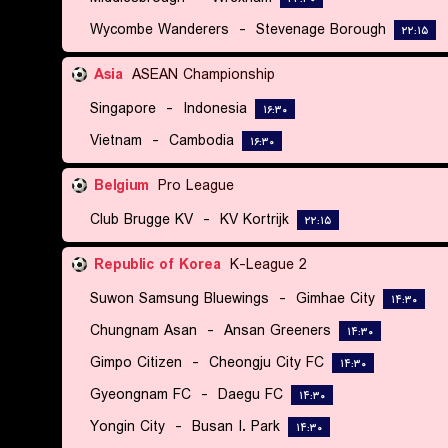
Wycombe Wanderers
-
Stevenage Borough
۲۲:۱۵
Asia
ASEAN Championship
Singapore
-
Indonesia
۱۶:۳۰
Vietnam
-
Cambodia
۱۶:۳۰
Belgium
Pro League
Club Brugge KV
-
KV Kortrijk
۲۲:۱۵
Republic of Korea
K-League 2
Suwon Samsung Bluewings
-
Gimhae City
۱۴:۳۰
Chungnam Asan
-
Ansan Greeners
۱۴:۳۰
Gimpo Citizen
-
Cheongju City FC
۱۴:۳۰
Gyeongnam FC
-
Daegu FC
۱۴:۳۰
Yongin City
-
Busan I. Park
۱۴:۳۰