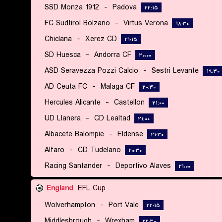
SSD Monza 1912
-
Padova
۲۲:۱۵
FC Sudtirol Bolzano
-
Virtus Verona
۱۸:۳۰
Chiclana
-
Xerez CD
۲۱:۱۵
SD Huesca
-
Andorra CF
۲۰:۰۰
ASD Seravezza Pozzi Calcio
-
Sestri Levante
۱۹:۳۰
AD Ceuta FC
-
Malaga CF
۲۰:۳۰
Hercules Alicante
-
Castellon
۲۱:۰۰
UD Llanera
-
CD Lealtad
۲۱:۰۰
Albacete Balompie
-
Eldense
۲۱:۳۰
Alfaro
-
CD Tudelano
۲۰:۳۰
Racing Santander
-
Deportivo Alaves
۲۱:۰۰
England
EFL Cup
Wolverhampton
-
Port Vale
۲۲:۱۵
Middlesbrough
-
Wrexham
۲۲:۳۰