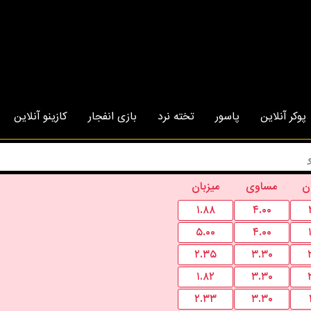
پوکر آنلاین
پاسور
تخته نرد
بازی انفجار
کازینو آنلاین
ن
مساوی
میزبان
۱.۸۸
۴.۰۰
۵.۰۰
۴.۰۰
۲.۳۵
۳.۳۰
۱.۸۲
۳.۳۰
۲.۳۳
۳.۳۰