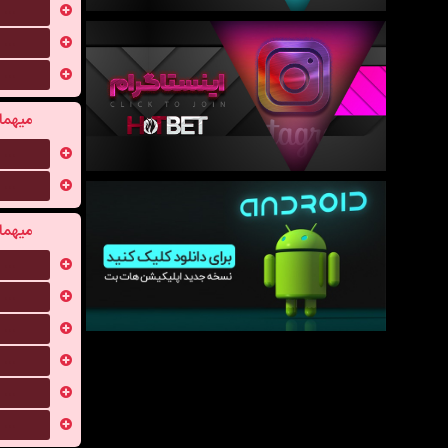
...
...
...
میهما
...
...
میهما
...
...
...
...
...
...