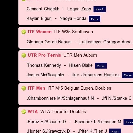
Clement Chidekh
-
Logan Zapp
۲۰:۰۹
Kaylan Bigun
-
Naoya Honda
۲۰:۱۰
ITF Women
ITF W35 Southaven
Gloriana Goreti Nahum
-
Lutkemeyer Obregon Anne 
UTR Pro Tennis
UTR Men Auburn
Thomas Kennedy
-
Hilsen Blake
۲۰:۰۰
James McGloughlin
-
Iker Urribarrens Ramirez
۲۰:۰۰
ITF Men
ITF M15 Belgium Eupen, Doubles
Chambonniere M./Schlagenhauf N.
-
Ifi N./Stanke C.
WTA
WTA Toronto, Doubles
Perez E./Schuurs D.
-
Kichenok L./Lumsden M.
۲۰:۰۰
Hunter S./Krawczyk D.
-
Piter K./Tjen J.
۲۰:۰۰