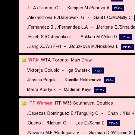
Li A./Tauson C.
-
Kempen M./Panova A.
۲۱:۳۰
Alexandrova E./Dabrowski G.
-
Gauff C./McNally C.
Fernandez B.J./Fernandez L.A.
-
Mertens E./Shnaide
Hsieh S./Ostapenko J.
-
Sakkari M./Vekic D.
۲۳:۰۰
Jiang X./Wu F-H.
-
Bouzkova M./Noskova L.
۲۳:۳۰
WTA
WTA Toronto, Main Draw
Viktorija Golubic
-
Iga Swiatek
۲۰:۰۰
Jessica Pegula
-
Kamilla Rakhimova
۲۱:۱۰
Marta Kostyuk
-
Madison Keys
۲۱:۳۰
ITF Women
ITF W35 Southaven, Doubles
Cabezas Dominguez E./Tanguilig C.
-
Chan J./Hui K.
Bueno H./Nahum G.
-
Lee E./Sema E.
۲۲:۰۵
Navarro M.F./Rodriguez V.
-
Guzman D./Williams S.