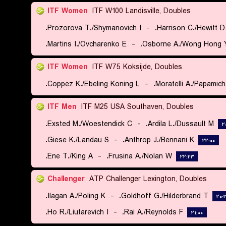
ITF Women
ITF W100 Landisville, Doubles
Prozorova T./Shymanovich I.
-
Harrison C./Hewitt D.
Martins I./Ovcharenko E.
-
Osborne A./Wong Hong Y
ITF Women
ITF W75 Koksijde, Doubles
Coppez K./Ebeling Koning L.
-
Moratelli A./Papamicha
ITF Men
ITF M25 USA Southaven, Doubles
Exsted M./Woestendick C.
-
Ardila L./Dussault M.
۲
Giese K./Landau S.
-
Anthrop J./Bennani K.
۲۲:۰۰
Ene T./King A.
-
Frusina A./Nolan W.
۲۲:۲۳
Challenger
ATP Challenger Lexington, Doubles
Ilagan A./Poling K.
-
Goldhoff G./Hilderbrand T.
۲۰:
Ho R./Liutarevich I.
-
Rai A./Reynolds F.
۲۱:۰۰