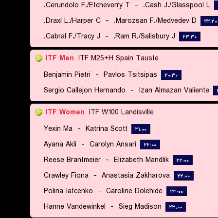
Cerundolo F./Etcheverry T.
-
Cash J./Glasspool L.
Draxl L./Harper C.
-
Marozsan F./Medvedev D.
۲۲:۲۰
Cabral F./Tracy J.
-
Ram R./Salisbury J.
۲۳:۳۰
ITF Men
ITF M25+H Spain Tauste
Benjamin Pietri
-
Pavlos Tsitsipas
۲۰:۳۰
Sergio Callejon Hernando
-
Izan Almazan Valiente
ITF Women
ITF W100 Landisville
Yexin Ma
-
Katrina Scott
۲۱:۰۰
Ayana Akli
-
Carolyn Ansari
۲۲:۰۰
Reese Brantmeier
-
Elizabeth Mandlik
۲۲:۰۰
Crawley Fiona
-
Anastasia Zakharova
۲۲:۰۰
Polina Iatcenko
-
Caroline Dolehide
۲۳:۰۰
Hanne Vandewinkel
-
Sieg Madison
۲۳:۰۰