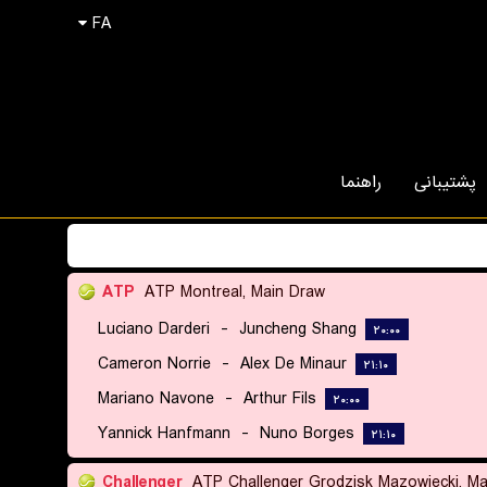
FA
پشتیبانی
راهنما
ATP
ATP Montreal, Main Draw
Luciano Darderi
-
Juncheng Shang
۲۰:۰۰
Cameron Norrie
-
Alex De Minaur
۲۱:۱۰
Mariano Navone
-
Arthur Fils
۲۰:۰۰
Yannick Hanfmann
-
Nuno Borges
۲۱:۱۰
Challenger
ATP Challenger Grodzisk Mazowiecki, Ma