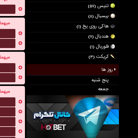
تنیس
(۵۷)
...
بیسبال
(۸)
میهما
هاکی روی یخ
(۱)
...
هندبال
(۷)
...
فلوربال
(۱)
کریکت
میهما
(۳)
...
روز ها
...
پنج شنبه
جمعه
میهما
...
...
...
...