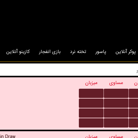
پوکر آنلاین
پاسور
تخته نرد
بازی انفجار
کازینو آنلاین
ن
مساوی
میزبان
...
...
...
...
...
...
...
...
in Draw
میزبان
مساوی
ن