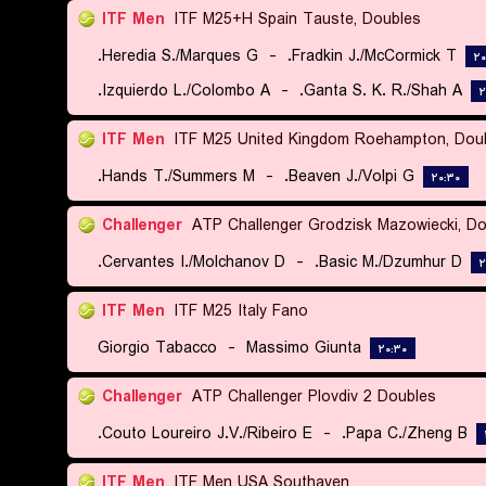
ITF Men
ITF M25+H Spain Tauste, Doubles
Heredia S./Marques G.
-
Fradkin J./McCormick T.
۲۰
Izquierdo L./Colombo A.
-
Ganta S. K. R./Shah A.
۲
ITF Men
ITF M25 United Kingdom Roehampton, Dou
Hands T./Summers M.
-
Beaven J./Volpi G.
۲۰:۳۰
Challenger
ATP Challenger Grodzisk Mazowiecki, Do
Cervantes I./Molchanov D.
-
Basic M./Dzumhur D.
۲
ITF Men
ITF M25 Italy Fano
Giorgio Tabacco
-
Massimo Giunta
۲۰:۳۰
Challenger
ATP Challenger Plovdiv 2 Doubles
Couto Loureiro J.V./Ribeiro E.
-
Papa C./Zheng B.
ITF Men
ITF Men USA Southaven