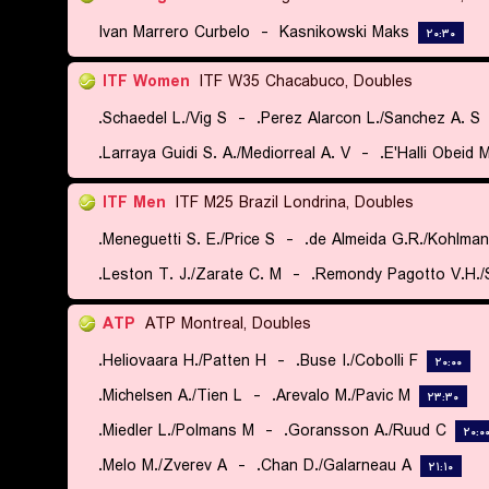
Ivan Marrero Curbelo
-
Kasnikowski Maks
۲۰:۳۰
ITF Women
ITF W35 Chacabuco, Doubles
Schaedel L./Vig S.
-
Perez Alarcon L./Sanchez A. S.
Larraya Guidi S. A./Mediorreal A. V.
-
E'Halli Obeid 
ITF Men
ITF M25 Brazil Londrina, Doubles
Meneguetti S. E./Price S.
-
de Almeida G.R./Kohlmann
Leston T. J./Zarate C. M.
-
Remondy Pagotto V.H./Sc
ATP
ATP Montreal, Doubles
Heliovaara H./Patten H.
-
Buse I./Cobolli F.
۲۰:۰۰
Michelsen A./Tien L.
-
Arevalo M./Pavic M.
۲۳:۳۰
Miedler L./Polmans M.
-
Goransson A./Ruud C.
۲۰:۰
Melo M./Zverev A.
-
Chan D./Galarneau A.
۲۱:۱۰